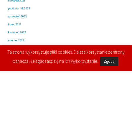
listopad 2023
październik 2023
wrzesień 2023
lipiec 2023
kwiecień 2023
marzec 2023
luty 2023
Ta strona wykorzystuje pliki cookies. Dalsze korzystanie ze strony
listopad 2022
oznacza, że zgadzasz się na ich wykorzystanie.
Zgoda
październik 2022
sierpień 2022
lipiec 2022
styczeń 2022
listopad 2021
wrzesień 2021
sierpień 2021
czerwiec 2021
listopad 2020