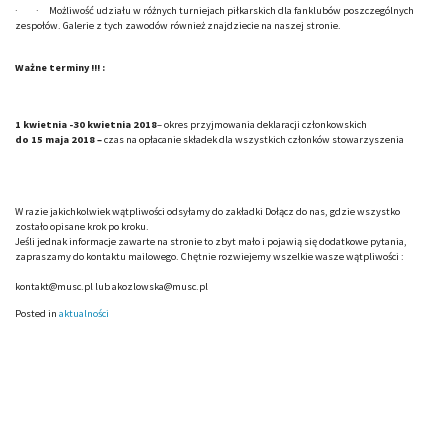
· · Możliwość udziału w różnych turniejach piłkarskich dla fanklubów poszczególnych
zespołów. Galerie z tych zawodów również znajdziecie na naszej stronie.
Ważne terminy !!! :
1 kwietnia -30 kwietnia 2018
– okres przyjmowania deklaracji członkowskich
do 15 maja 2018 –
czas na opłacanie składek dla wszystkich członków stowarzyszenia
W razie jakichkolwiek wątpliwości odsyłamy do zakładki Dołącz do nas, gdzie wszystko
zostało opisane krok po kroku.
Jeśli jednak informacje zawarte na stronie to zbyt mało i pojawią się dodatkowe pytania,
zapraszamy do kontaktu mailowego. Chętnie rozwiejemy wszelkie wasze wątpliwości :
kontakt@musc.pl lub akozlowska@musc.pl
Posted in
aktualności