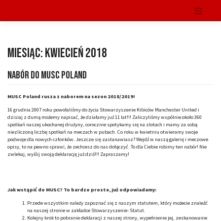
Skip
to
musc
content
Miesiąc:
kwiecień 2018
Nabór do MUSC POLAND
MUSC Poland rusza z naborem na sezon 2018/2019!
16 grudnia 2007 roku powołaliśmy do życia Stowarzyszenie Kibiców Manchester United i
dzisiaj z dumą możemy napisać, że działamy już 11 lat!!! Zaliczyliśmy wspólnie około 360
spotkań naszej ukochanej drużyny, corocznie spotykamy się na zlotach i mamy za sobą
niezliczoną liczbę spotkań na meczach w pubach. Co roku w kwietniu otwieramy swoje
podwoje dla nowych członków. Jeszcze się zastanawiasz? Wejdź w naszą galerię i meczowe
opisy, to na pewno sprawi, że zechcesz do nas dołączyć. To dla Ciebie robimy ten nabór! Nie
zwlekaj, wyślij swoją deklarację już dziś!!! Zapraszamy!
Jak wstąpić do MUSC? To bardzo proste, już odpowiadamy:
Przede wszystkim należy zapoznać się z naszym statutem, który możecie znaleźć
na naszej stronie w zakładce Stowarzyszenie- Statut.
Kolejny krok to pobranie deklaracji z naszej strony, wypełnienie jej, zeskanowanie