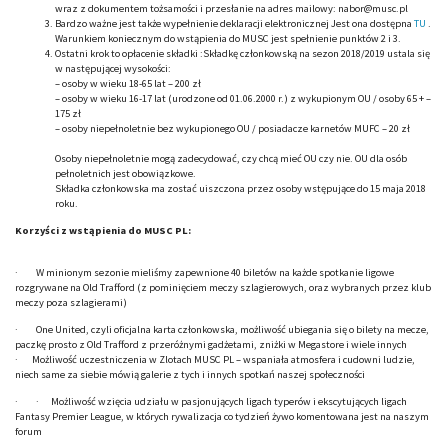
wraz z dokumentem tożsamości i przesłanie na adres mailowy: nabor@musc.pl
Bardzo ważne jest także wypełnienie deklaracji elektronicznej Jest ona dostępna
TU
.
Warunkiem koniecznym do wstąpienia do MUSC jest spełnienie punktów 2 i 3.
Ostatni krok to opłacenie składki :Składkę członkowską na sezon 2018/2019 ustala się
w następującej wysokości:
– osoby w wieku 18-65 lat – 200 zł
– osoby w wieku 16-17 lat (urodzone od 01.06.2000 r.) z wykupionym OU / osoby 65 + –
175 zł
– osoby niepełnoletnie bez wykupionego OU / posiadacze karnetów MUFC – 20 zł
Osoby niepełnoletnie mogą zadecydować, czy chcą mieć OU czy nie. OU dla osób
pełnoletnich jest obowiązkowe.
Składka członkowska ma zostać uiszczona przez osoby wstępujące do 15 maja 2018
roku.
Korzyści z wstąpienia do MUSC PL:
· W minionym sezonie mieliśmy zapewnione 40 biletów na każde spotkanie ligowe
rozgrywane na Old Trafford (z pominięciem meczy szlagierowych, oraz wybranych przez klub
meczy poza szlagierami)
· One United, czyli oficjalna karta członkowska, możliwość ubiegania się o bilety na mecze,
paczkę prosto z Old Trafford z przeróżnymi gadżetami, zniżki w Megastore i wiele innych
· Możliwość uczestniczenia w Zlotach MUSC PL – wspaniała atmosfera i cudowni ludzie,
niech same za siebie mówią galerie z tych i innych spotkań naszej społeczności
· · Możliwość wzięcia udziału w pasjonujących ligach typerów i ekscytujących ligach
Fantasy Premier League, w których rywalizacja co tydzień żywo komentowana jest na naszym
forum